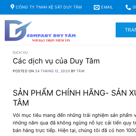
Skip
CÔNG TY TNHH KỆ SẮT DUY TÂM
EMAIL
0
to
content
TRA
DỊCH VỤ
Các dịch vụ của Duy Tâm
POSTED ON
24 THÁNG 12, 2020
BY
TÂM
SẢN PHẨM CHÍNH HÃNG- SẢN XU
TÂM
Với mục tiêu mang đến những trải nghiệm sản phẩm v
những năm qua đã không ngừng nỗ lực cải tiến quy t
bán hàng trực tiếp. Hiện tại, chúng tôi đã có hơn 10