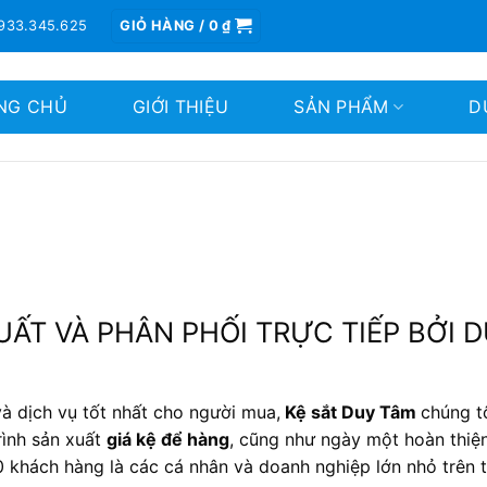
933.345.625
GIỎ HÀNG /
0
₫
NG CHỦ
GIỚI THIỆU
SẢN PHẨM
D
ẤT VÀ PHÂN PHỐI TRỰC TIẾP BỞI 
à dịch vụ tốt nhất cho người mua,
Kệ sắt Duy Tâm
chúng t
rình sản xuất
giá kệ để hàng
, cũng như ngày một hoàn thiệ
00 khách hàng là các cá nhân và doanh nghiệp lớn nhỏ trên 