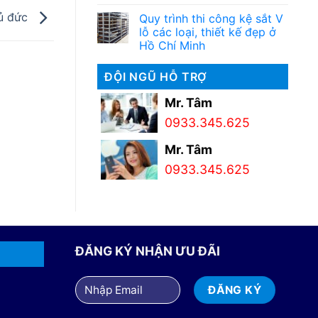
hủ đức
Quy trình thi công kệ sắt V
lỗ các loại, thiết kế đẹp ở
Hồ Chí Minh
ĐỘI NGŨ HỖ TRỢ
Mr. Tâm
0933.345.625
Mr. Tâm
0933.345.625
ĐĂNG KÝ NHẬN ƯU ĐÃI