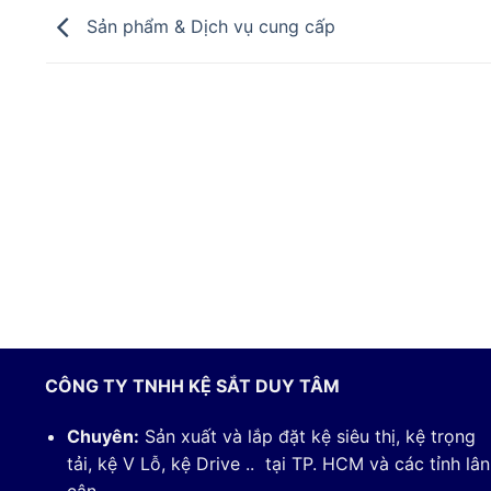
Sản phẩm & Dịch vụ cung cấp
CÔNG TY TNHH KỆ SẮT DUY TÂM
Chuyên:
Sản xuất và lắp đặt kệ siêu thị, kệ trọng
tải, kệ V Lỗ, kệ Drive .. tại TP. HCM và các tỉnh lân
cận.