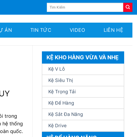
Tìm
kiếm:
Ự ÁN
TIN TỨC
VIDEO
LIÊN HỆ
KỆ KHO HÀNG VỪA VÀ NHẸ
Kệ V Lỗ
Kệ Siêu Thị
DUY
Kệ Trọng Tải
Kệ Để Hàng
Kệ Sắt Đa Năng
ôi trong
n hệ thống
Kệ Drive
toàn quốc.