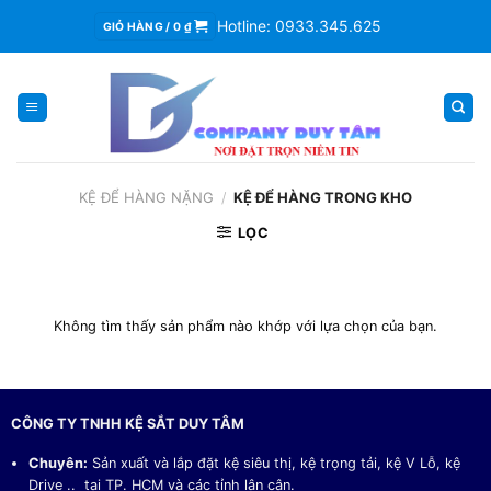
Skip
Hotline: 0933.345.625
GIỎ HÀNG /
0
₫
to
content
KỆ ĐỂ HÀNG NẶNG
/
KỆ ĐỂ HÀNG TRONG KHO
LỌC
Không tìm thấy sản phẩm nào khớp với lựa chọn của bạn.
CÔNG TY TNHH KỆ SẮT DUY TÂM
Chuyên:
Sản xuất và lắp đặt kệ siêu thị, kệ trọng tải, kệ V Lỗ, kệ
Drive .. tại TP. HCM và các tỉnh lân cận.