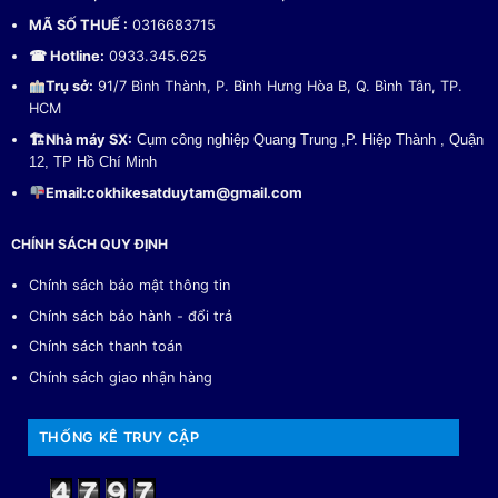
MÃ SỐ THUẾ :
0316683715
☎ Hotline:
0933.345.625
Trụ sở:
91/7 Bình Thành, P. Bình Hưng Hòa B, Q. Bình Tân, TP.
HCM
🏗
Nhà máy SX:
Cụm công nghiệp Quang Trung ,P. Hiệp Thành , Quận
12, TP Hồ Chí Minh
Email:
cokhikesatduytam@gmail.com
CHÍNH SÁCH QUY ĐỊNH
Chính sách bảo mật thông tin
Chính sách bảo hành - đổi trả
Chính sách thanh toán
Chính sách giao nhận hàng
THỐNG KÊ TRUY CẬP