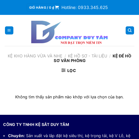
Skip
Hotline: 0933.345.625
GIỎ HÀNG /
0
₫
to
content
KỆ KHO HÀNG VỪA VÀ NHẸ
/
KỆ HỒ SƠ - TÀI LIỆU
/
KỆ ĐỂ HỒ
SƠ VĂN PHÒNG
LỌC
Không tìm thấy sản phẩm nào khớp với lựa chọn của bạn.
CÔNG TY TNHH KỆ SẮT DUY TÂM
Chuyên:
Sản xuất và lắp đặt kệ siêu thị, kệ trọng tải, kệ V Lỗ, kệ