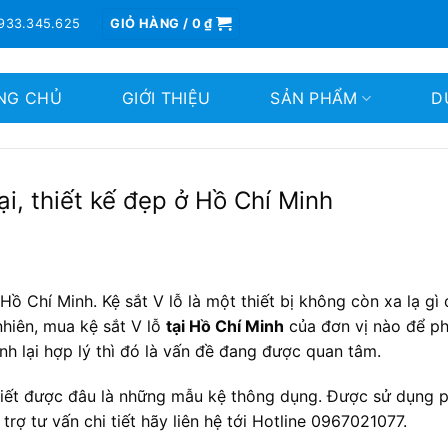
933.345.625
GIỎ HÀNG /
0
₫
NG CHỦ
GIỚI THIỆU
SẢN PHẨM
D
oại, thiết kế đẹp ở Hồ Chí Minh
 Hồ Chí Minh. Kệ sắt V lỗ là một thiết bị không còn xa lạ gì 
nhiên, mua kệ sắt V lỗ
tại Hồ Chí Minh
của đơn vị nào để ph
nh lại hợp lý thì đó là vấn đề đang được quan tâm.
 biết được đâu là những mẫu kệ thông dụng. Được sử dụng 
rợ tư vấn chi tiết hãy liên hệ tới Hotline 0967021077.