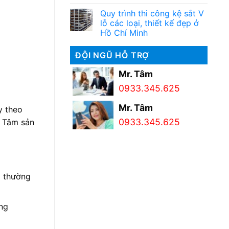
Quy trình thi công kệ sắt V
lỗ các loại, thiết kế đẹp ở
Hồ Chí Minh
ĐỘI NGŨ HỖ TRỢ
Mr. Tâm
0933.345.625
Mr. Tâm
y theo
0933.345.625
y Tâm sản
g thường
ông