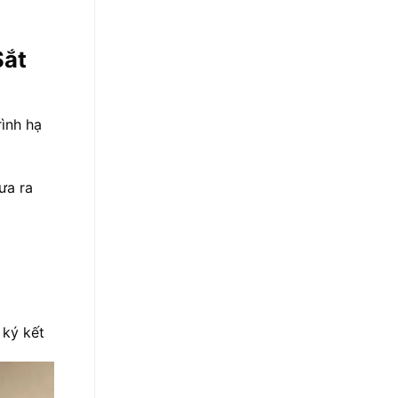
Sắt
̀nh hạ
đưa ra
ký kết