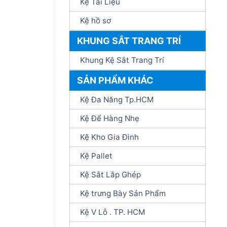
Kệ Tài Liệu
Kệ hồ sơ
KHUNG SẮT TRANG TRÍ
Khung Kệ Sắt Trang Trí
SẢN PHẨM KHÁC
Kệ Đa Năng Tp.HCM
Kệ Để Hàng Nhẹ
Kệ Kho Gia Đình
Kệ Pallet
Kệ Sắt Lắp Ghép
Kệ trưng Bày Sản Phẩm
Kệ V Lỗ . TP. HCM