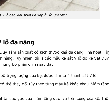
t V lỗ các loại, thiết kế đẹp ở Hồ Chí Minh
V lỗ đa năng
 Duy Tâm sản xuất có kích thước khá đa dạng, linh hoạt. Tù
h hàng. Tuy nhiên, dù là các mẫu kệ sắt V lỗ do Kệ Sặt Du
 những bộ phận chính sau đây:
bộ trọng lượng của kệ, được làm từ 4 thanh sắt V lỗ
có thể thay đổi tùy theo từng mẫu kệ khác nhau. Mâm tần
ặt tại các góc của mâm tầng dưới và trên cùng của kệ. Th