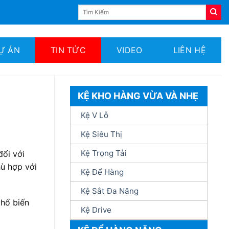
Tìm
kiếm:
Ự ÁN
TIN TỨC
VIDEO
LIÊN HỆ
KỆ KHO HÀNG VỪA VÀ NHẸ
Kệ V Lỗ
Kệ Siêu Thị
Kệ Trọng Tải
đối với
ù hợp với
Kệ Để Hàng
Kệ Sắt Đa Năng
phổ biến
Kệ Drive