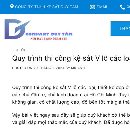
Skip
CÔNG TY TNHH KỆ SẮT DUY TÂM
EMAIL
0
to
content
TRA
TIN TỨC
Quy trình thi công kệ sắt V lỗ các l
POSTED ON
20 THÁNG 1, 2024
BY
MR ANH
Quy trình thi công kệ sắt V lỗ các loại, thiết kế đẹp ở
các chủ đầu tư, chủ kinh doanh tại Hồ Chí Minh. Tuy 
không gian, có chất lượng cao, độ bền tốt mà giá thà
Vậy bài viết ngay sau đây sẽ giúp quý khách có thể
và giải đáp mọi thắc mắc của quý khách. Để được hỗ t