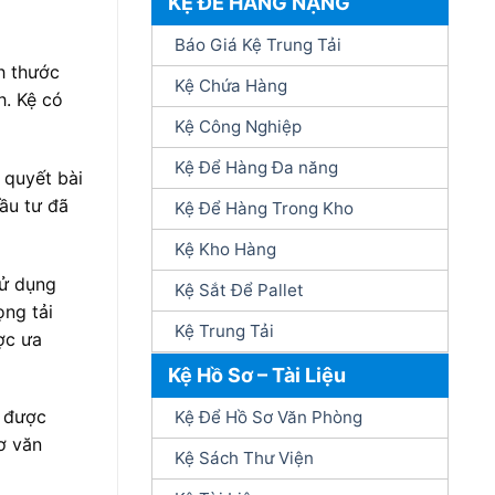
KỆ ĐỂ HÀNG NẶNG
Báo Giá Kệ Trung Tải
h thước
Kệ Chứa Hàng
h. Kệ có
Kệ Công Nghiệp
Kệ Để Hàng Đa năng
 quyết bài
đầu tư đã
Kệ Để Hàng Trong Kho
Kệ Kho Hàng
sử dụng
Kệ Sắt Để Pallet
ọng tải
Kệ Trung Tải
ợc ưa
Kệ Hồ Sơ – Tài Liệu
n được
Kệ Để Hồ Sơ Văn Phòng
ơ văn
Kệ Sách Thư Viện