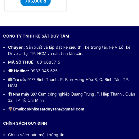
795,000
₫
CÔNG TY TNHH KỆ SẮT DUY TÂM
Chuyên:
Sản xuất và lắp đặt kệ siêu thị, kệ trọng tải, kệ V Lỗ, kệ
Drive .. tại TP. HCM và các tỉnh lân cận.
MÃ SỐ THUẾ :
0316683715
☎ Hotline:
0933.345.625
Trụ sở:
91/7 Bình Thành, P. Bình Hưng Hòa B, Q. Bình Tân, TP.
HCM
🏗
Nhà máy SX:
Cụm công nghiệp Quang Trung ,P. Hiệp Thành , Quận
12, TP Hồ Chí Minh
Email:
cokhikesatduytam@gmail.com
CHÍNH SÁCH QUY ĐỊNH
Chính sách bảo mật thông tin