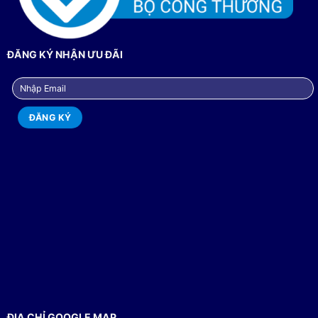
ĐĂNG KÝ NHẬN ƯU ĐÃI
ĐỊA CHỈ GOOGLE MAP