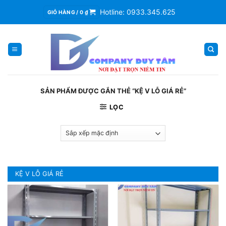
Skip
Hotline: 0933.345.625
GIỎ HÀNG /
0
₫
to
content
SẢN PHẨM ĐƯỢC GẮN THẺ “KỆ V LỖ GIÁ RẺ”
LỌC
KỆ V LỖ GIÁ RẺ