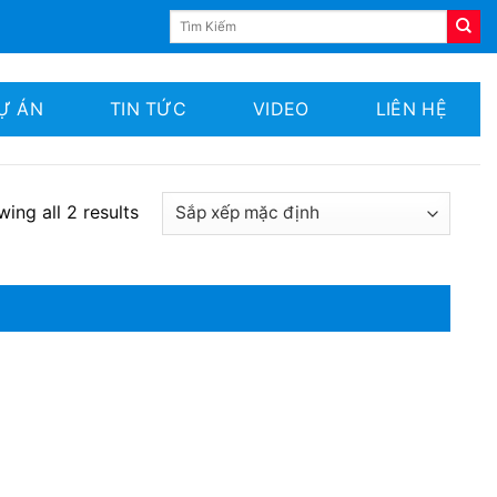
Tìm
kiếm:
Ự ÁN
TIN TỨC
VIDEO
LIÊN HỆ
ing all 2 results