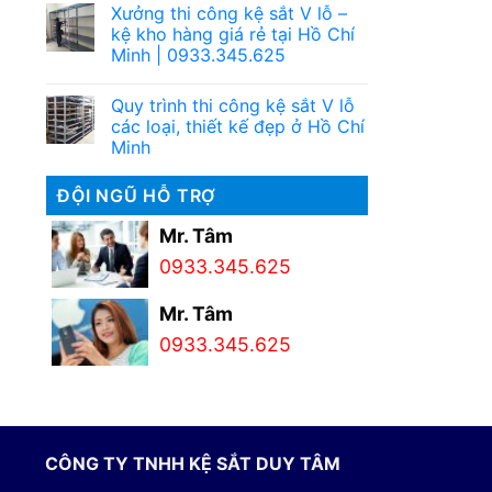
Xưởng thi công kệ sắt V lỗ –
kệ kho hàng giá rẻ tại Hồ Chí
Minh | 0933.345.625
Quy trình thi công kệ sắt V lỗ
các loại, thiết kế đẹp ở Hồ Chí
Minh
ĐỘI NGŨ HỖ TRỢ
Mr. Tâm
0933.345.625
Mr. Tâm
0933.345.625
CÔNG TY TNHH KỆ SẮT DUY TÂM