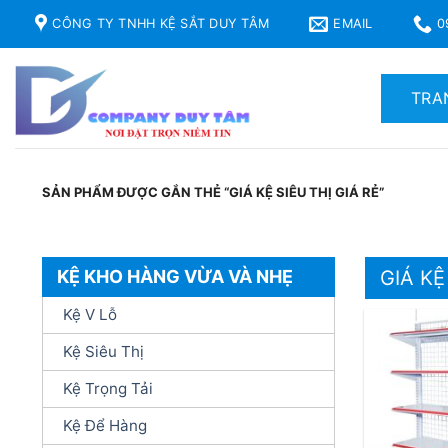
Skip
CÔNG TY TNHH KỆ SẮT DUY TÂM
EMAIL
0
to
content
TRA
SẢN PHẨM ĐƯỢC GẮN THẺ “GIÁ KỆ SIÊU THỊ GIÁ RẺ”
KỆ KHO HÀNG VỪA VÀ NHẸ
GIÁ KỆ
Kệ V Lỗ
Kệ Siêu Thị
Kệ Trọng Tải
Kệ Để Hàng