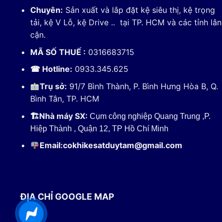
Chuyên:
Sản xuất và lắp đặt kệ siêu thị, kệ trọng
tải, kệ V Lỗ, kệ Drive .. tại TP. HCM và các tỉnh lân
cận.
MÃ SỐ THUẾ :
0316683715
☎ Hotline:
0933.345.625
Trụ sở:
91/7 Bình Thành, P. Bình Hưng Hòa B, Q.
Bình Tân, TP. HCM
🏗
Nhà máy SX:
Cụm công nghiệp Quang Trung ,P.
Hiệp Thành , Quận 12, TP Hồ Chí Minh
Email:
cokhikesatduytam@gmail.com
ĐỊA CHỈ GOOGLE MAP