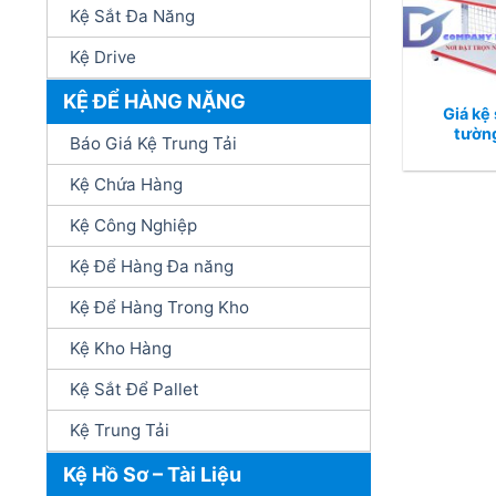
Kệ Sắt Đa Năng
Kệ Drive
KỆ ĐỂ HÀNG NẶNG
Giá kệ 
tườn
Báo Giá Kệ Trung Tải
Kệ Chứa Hàng
Kệ Công Nghiệp
Kệ Để Hàng Đa năng
Kệ Để Hàng Trong Kho
Kệ Kho Hàng
Kệ Sắt Để Pallet
Kệ Trung Tải
Kệ Hồ Sơ – Tài Liệu