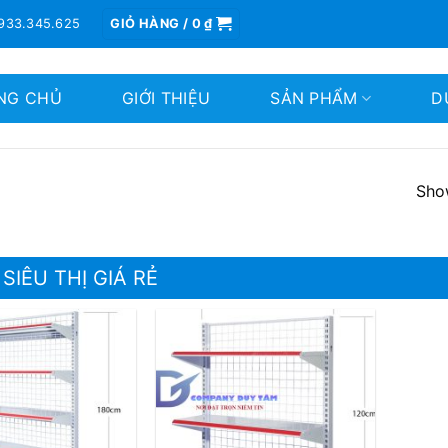
933.345.625
GIỎ HÀNG /
0
₫
NG CHỦ
GIỚI THIỆU
SẢN PHẨM
D
Show
 SIÊU THỊ GIÁ RẺ