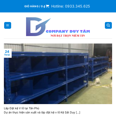
Skip
Hotline: 0933.345.625
GIỎ HÀNG /
0
₫
to
content
24
Th12
Lắp Đặt kệ V lỗ tại Tân Phú
Dự án thực hiện sản xuất và lắp đặt kệ v lỗ Kệ Sắt Duy [...]