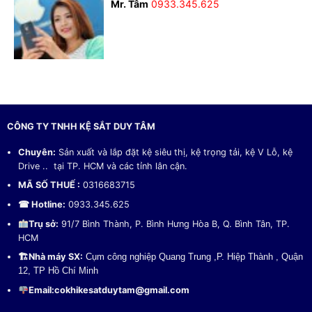
Mr. Tâm
0933.345.625
CÔNG TY TNHH KỆ SẮT DUY TÂM
Chuyên:
Sản xuất và lắp đặt kệ siêu thị, kệ trọng tải, kệ V Lỗ, kệ
Drive .. tại TP. HCM và các tỉnh lân cận.
MÃ SỐ THUẾ :
0316683715
☎ Hotline:
0933.345.625
Trụ sở:
91/7 Bình Thành, P. Bình Hưng Hòa B, Q. Bình Tân, TP.
HCM
🏗
Nhà máy SX:
Cụm công nghiệp Quang Trung ,P. Hiệp Thành , Quận
12, TP Hồ Chí Minh
Email:
cokhikesatduytam@gmail.com