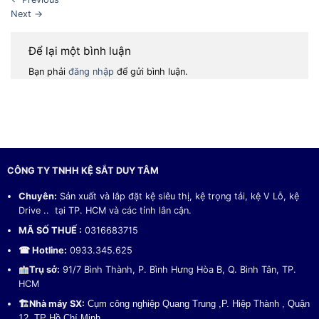
Next
→
Để lại một bình luận
Bạn phải
đăng nhập
để gửi bình luận.
CÔNG TY TNHH KỆ SẮT DUY TÂM
Chuyên:
Sản xuất và lắp đặt kệ siêu thị, kệ trọng tải, kệ V Lỗ, kệ
Drive .. tại TP. HCM và các tỉnh lân cận.
MÃ SỐ THUẾ :
0316683715
☎ Hotline:
0933.345.625
Trụ sở:
91/7 Bình Thành, P. Bình Hưng Hòa B, Q. Bình Tân, TP.
HCM
🏗
Nhà máy SX:
Cụm công nghiệp Quang Trung ,P. Hiệp Thành , Quận
12, TP Hồ Chí Minh