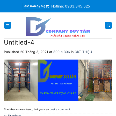
Skip
Hotline: 0933.345.625
GIỎ HÀNG /
0
₫
to
content
Untitled-4
Published
20 Tháng 3, 2021
at
800 × 306
in
GIỚI THIỆU
Trackbacks are closed, but you can
post a comment
.
←
Previous