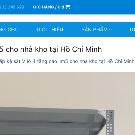
933.345.625
GIỎ HÀNG /
0
₫
NG CHỦ
GIỚI THIỆU
SẢN PHẨM
D
5 cho nhà kho tại Hồ Chí Minh
p kệ sắt V lỗ 4 tầng cao 1m5 cho nhà kho tại Hồ Chí Minh