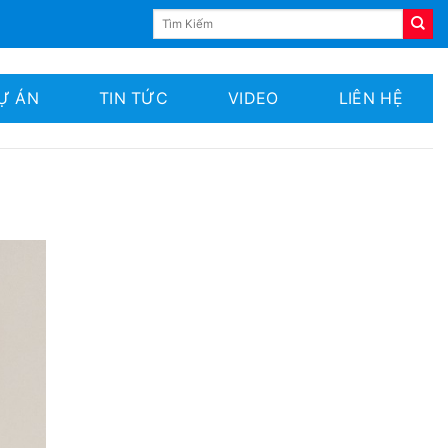
Tìm
kiếm:
Ự ÁN
TIN TỨC
VIDEO
LIÊN HỆ