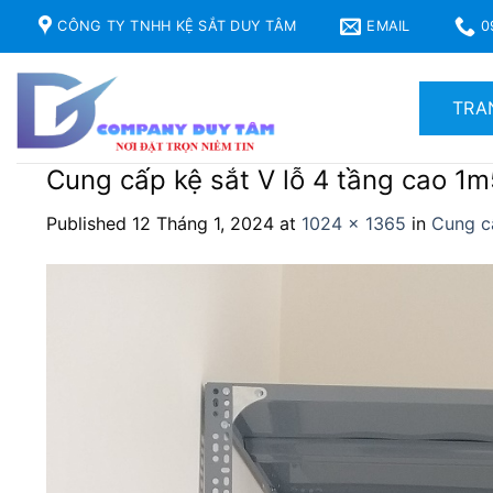
Skip
CÔNG TY TNHH KỆ SẮT DUY TÂM
EMAIL
0
to
content
TRA
Cung cấp kệ sắt V lỗ 4 tầng cao 1m
Published
12 Tháng 1, 2024
at
1024 × 1365
in
Cung cấ