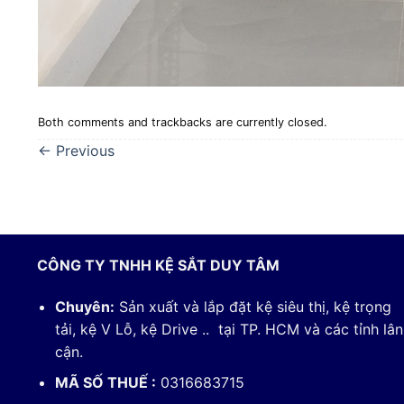
Both comments and trackbacks are currently closed.
←
Previous
CÔNG TY TNHH KỆ SẮT DUY TÂM
Chuyên:
Sản xuất và lắp đặt kệ siêu thị, kệ trọng
tải, kệ V Lỗ, kệ Drive .. tại TP. HCM và các tỉnh lân
cận.
MÃ SỐ THUẾ :
0316683715