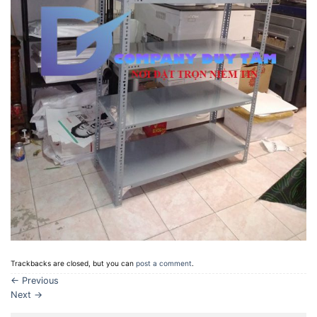
Trackbacks are closed, but you can
post a comment
.
←
Previous
Next
→