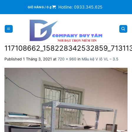
Skip
Hotline: 0933.345.625
GIỎ HÀNG /
0
₫
to
content
117108662_158228342532859_71311
Published
1 Tháng 3, 2021
at
720 × 960
in
Mẫu kệ V lỗ VL – 3.5