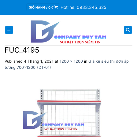
Skip
Hotline: 0933.345.625
GIỎ HÀNG /
0
₫
to
content
FUC_4195
Published
4 Tháng 1, 2021
at
1200 × 1200
in
Giá kệ siêu thị đơn áp
tường 700×1200_(DT-01)