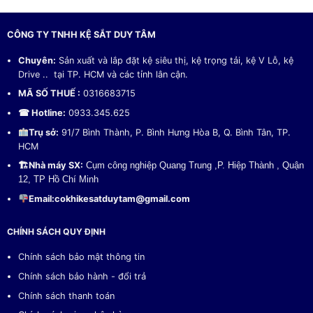
CÔNG TY TNHH KỆ SẮT DUY TÂM
Chuyên:
Sản xuất và lắp đặt kệ siêu thị, kệ trọng tải, kệ V Lỗ, kệ
Drive .. tại TP. HCM và các tỉnh lân cận.
MÃ SỐ THUẾ :
0316683715
☎ Hotline:
0933.345.625
Trụ sở:
91/7 Bình Thành, P. Bình Hưng Hòa B, Q. Bình Tân, TP.
HCM
🏗
Nhà máy SX:
Cụm công nghiệp Quang Trung ,P. Hiệp Thành , Quận
12, TP Hồ Chí Minh
Email:
cokhikesatduytam@gmail.com
CHÍNH SÁCH QUY ĐỊNH
Chính sách bảo mật thông tin
Chính sách bảo hành - đổi trả
Chính sách thanh toán