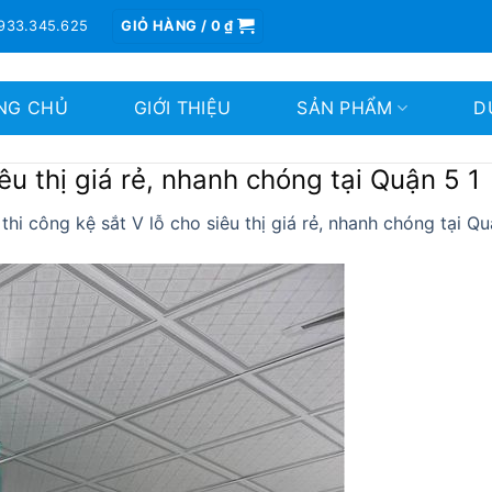
933.345.625
GIỎ HÀNG /
0
₫
NG CHỦ
GIỚI THIỆU
SẢN PHẨM
D
êu thị giá rẻ, nhanh chóng tại Quận 5 1
thi công kệ sắt V lỗ cho siêu thị giá rẻ, nhanh chóng tại Q