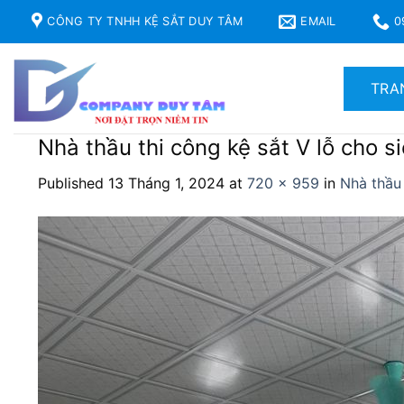
Skip
CÔNG TY TNHH KỆ SẮT DUY TÂM
EMAIL
0
to
content
TRA
Nhà thầu thi công kệ sắt V lỗ cho si
Published
13 Tháng 1, 2024
at
720 × 959
in
Nhà thầu 