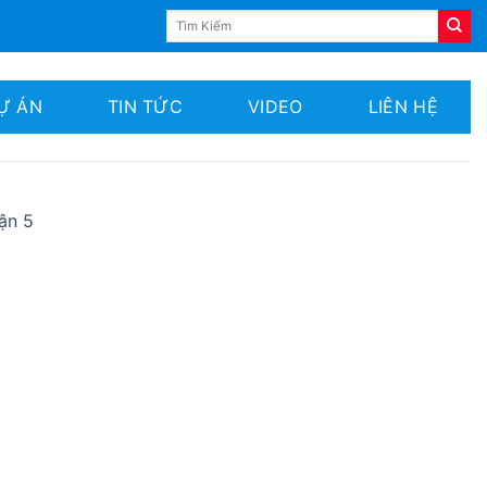
Tìm
kiếm:
Ự ÁN
TIN TỨC
VIDEO
LIÊN HỆ
uận 5