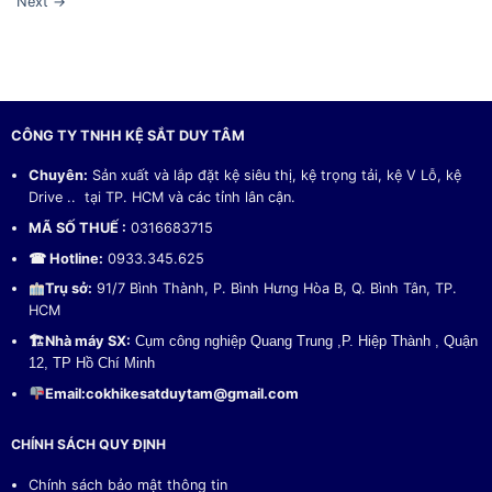
Next
→
CÔNG TY TNHH KỆ SẮT DUY TÂM
Chuyên:
Sản xuất và lắp đặt kệ siêu thị, kệ trọng tải, kệ V Lỗ, kệ
Drive .. tại TP. HCM và các tỉnh lân cận.
MÃ SỐ THUẾ :
0316683715
☎ Hotline:
0933.345.625
Trụ sở:
91/7 Bình Thành, P. Bình Hưng Hòa B, Q. Bình Tân, TP.
HCM
🏗
Nhà máy SX:
Cụm công nghiệp Quang Trung ,P. Hiệp Thành , Quận
12, TP Hồ Chí Minh
Email:
cokhikesatduytam@gmail.com
CHÍNH SÁCH QUY ĐỊNH
Chính sách bảo mật thông tin