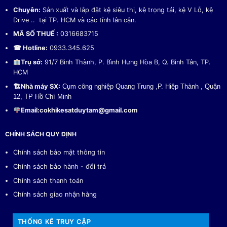
Chuyên:
Sản xuất và lắp đặt kệ siêu thị, kệ trọng tải, kệ V Lỗ, kệ
Drive .. tại TP. HCM và các tỉnh lân cận.
MÃ SỐ THUẾ :
0316683715
☎ Hotline:
0933.345.625
Trụ sở:
91/7 Bình Thành, P. Bình Hưng Hòa B, Q. Bình Tân, TP.
HCM
🏗
Nhà máy SX:
Cụm công nghiệp Quang Trung ,P. Hiệp Thành , Quận
12, TP Hồ Chí Minh
Email:
cokhikesatduytam@gmail.com
CHÍNH SÁCH QUY ĐỊNH
Chính sách bảo mật thông tin
Chính sách bảo hành - đổi trả
Chính sách thanh toán
Chính sách giao nhận hàng
THỐNG KÊ TRUY CẬP