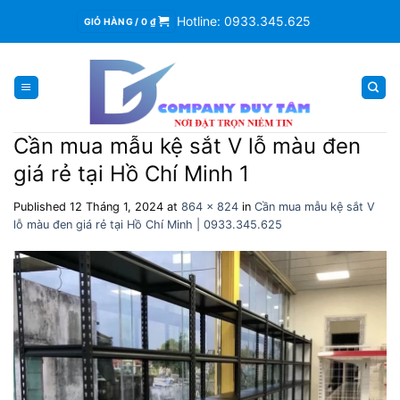
Skip
Hotline: 0933.345.625
GIỎ HÀNG /
0
₫
to
content
Cần mua mẫu kệ sắt V lỗ màu đen
giá rẻ tại Hồ Chí Minh 1
Published
12 Tháng 1, 2024
at
864 × 824
in
Cần mua mẫu kệ sắt V
lỗ màu đen giá rẻ tại Hồ Chí Minh | 0933.345.625