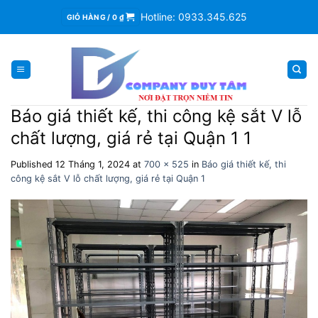
Skip
Hotline: 0933.345.625
GIỎ HÀNG /
0
₫
to
content
Báo giá thiết kế, thi công kệ sắt V lỗ
chất lượng, giá rẻ tại Quận 1 1
Published
12 Tháng 1, 2024
at
700 × 525
in
Báo giá thiết kế, thi
công kệ sắt V lỗ chất lượng, giá rẻ tại Quận 1