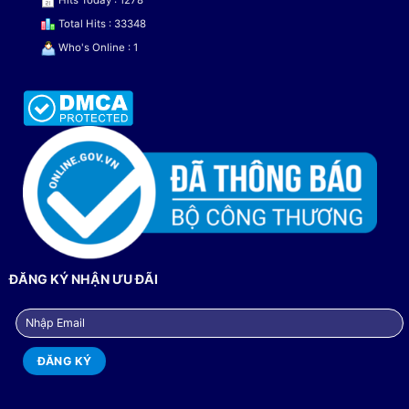
Hits Today : 1278
Total Hits : 33348
Who's Online : 1
ĐĂNG KÝ NHẬN ƯU ĐÃI